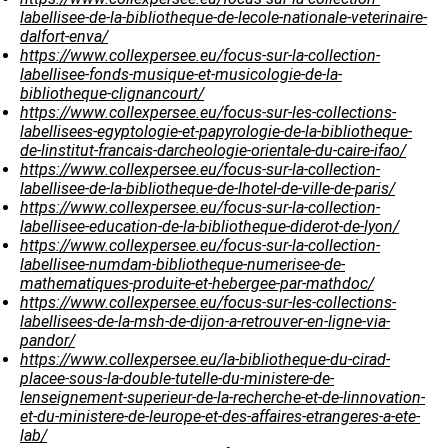
labellisee-de-la-bibliotheque-de-lecole-nationale-veterinaire-
dalfort-enva/
https://www.collexpersee.eu/focus-sur-la-collection-
labellisee-fonds-musique-et-musicologie-de-la-
bibliotheque-clignancourt/
https://www.collexpersee.eu/focus-sur-les-collections-
labellisees-egyptologie-et-papyrologie-de-la-bibliotheque-
de-linstitut-francais-darcheologie-orientale-du-caire-ifao/
https://www.collexpersee.eu/focus-sur-la-collection-
labellisee-de-la-bibliotheque-de-lhotel-de-ville-de-paris/
https://www.collexpersee.eu/focus-sur-la-collection-
labellisee-education-de-la-bibliotheque-diderot-de-lyon/
https://www.collexpersee.eu/focus-sur-la-collection-
labellisee-numdam-bibliotheque-numerisee-de-
mathematiques-produite-et-hebergee-par-mathdoc/
https://www.collexpersee.eu/focus-sur-les-collections-
labellisees-de-la-msh-de-dijon-a-retrouver-en-ligne-via-
pandor/
https://www.collexpersee.eu/la-bibliotheque-du-cirad-
placee-sous-la-double-tutelle-du-ministere-de-
lenseignement-superieur-de-la-recherche-et-de-linnovation-
et-du-ministere-de-leurope-et-des-affaires-etrangeres-a-ete-
lab/