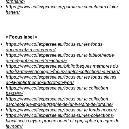
idmhand/
https://www.collexpersee.eu/parole-de-chercheurs-claire-
hanen/
« Focus label »
https://www.collexpersee.eu/focus-sur-les-fonds-
documentaires-du-brgm/
https://www.collexpersee.eu/focus-sur-la-bibliotheque-
gernet-glotz-du-centre-anhima/
https://www.collexpersee.eu/bibliotheques-membres-du-
gds-frantiq-archeologie-focus-sur-les-collections-du-man/
https://www.collexpersee.eu/focus-sur-les-fonds-slaves-
de-la-bibliotheque-diderot-de-lyon/
https://www.collexpersee.eu/focus-sur-la-collection-
bastaire/
https://www.collexpersee.eu/focus-sur-la-collection-
darcheologie-et-depigraphie-de-luniversite-de-lorraine/
https://www.collexpersee.eu/focus-sur-le-fonds-ricoeur/
https://www.collexpersee.eu/focus-sur-les-collections-
labellisees-chypre-proche-orient-et-epigraphie-grecque-de-
la-mom/