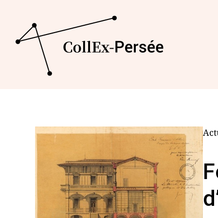
Act
F
d