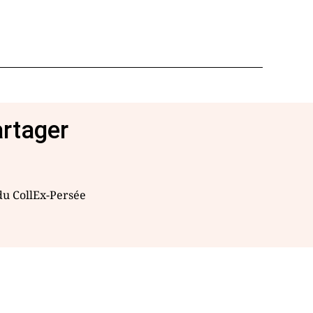
artager
 du CollEx-Persée