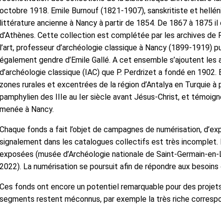
octobre 1918. Emile Burnouf (1821-1907), sanskritiste et hellén
littérature ancienne à Nancy à partir de 1854. De 1867 à 1875 il
d’Athènes. Cette collection est complétée par les archives de P
l’art, professeur d’archéologie classique à Nancy (1899-1919) p
également gendre d’Emile Gallé. A cet ensemble s’ajoutent les a
d’archéologie classique (IAC) que P. Perdrizet a fondé en 1902. 
zones rurales et excentrées de la région d’Antalya en Turquie à 
pamphylien des IIIe au Ier siècle avant Jésus-Christ, et témoign
menée à Nancy.
Chaque fonds a fait l’objet de campagnes de numérisation, d’ex
signalement dans les catalogues collectifs est très incomplet.
exposées (musée d’Archéologie nationale de Saint-Germain-en-
2022). La numérisation se poursuit afin de répondre aux besoins 
Ces fonds ont encore un potentiel remarquable pour des projets 
segments restent méconnus, par exemple la très riche correspo