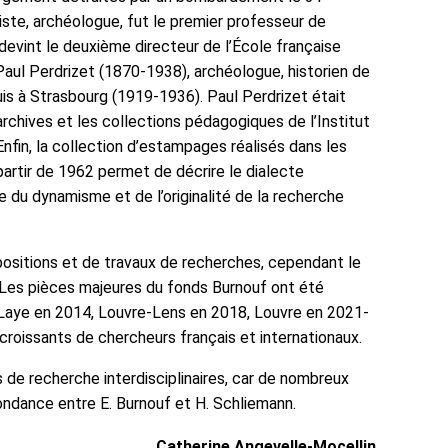
iste, archéologue, fut le premier professeur de
 devint le deuxième directeur de l’École française
aul Perdrizet (1870-1938), archéologue, historien de
uis à Strasbourg (1919-1936). Paul Perdrizet était
rchives et les collections pédagogiques de l’Institut
Enfin, la collection d’estampages réalisés dans les
partir de 1962 permet de décrire le dialecte
e du dynamisme et de l’originalité de la recherche
positions et de travaux de recherches, cependant le
 Les pièces majeures du fonds Burnouf ont été
Laye en 2014, Louvre-Lens en 2018, Louvre en 2021-
croissants de chercheurs français et internationaux.
de recherche interdisciplinaires, car de nombreux
ndance entre E. Burnouf et H. Schliemann.
Catherine Angevelle-Mocellin