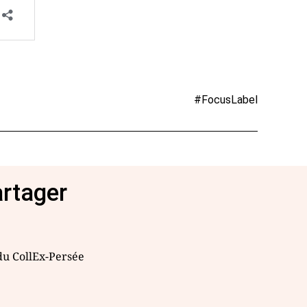
#FocusLabel
artager
 du CollEx-Persée