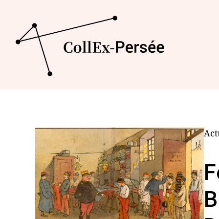
Act
F
B