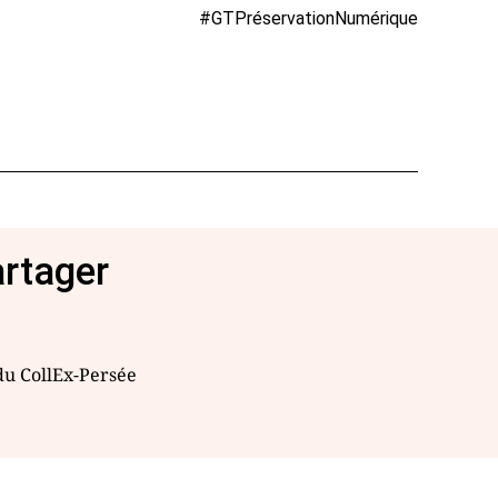
#GTPréservationNumérique
artager
 du CollEx-Persée