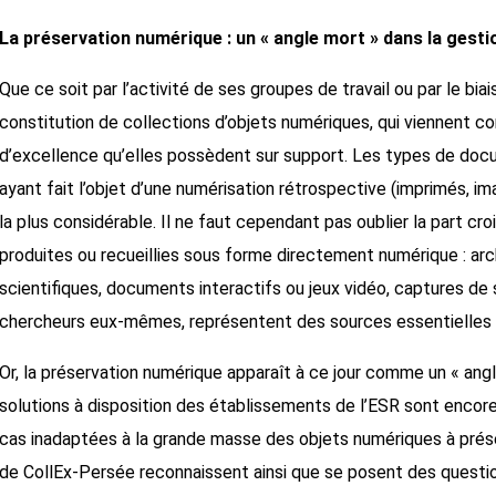
La préservation numérique : un « angle mort » dans la gest
Que ce soit par l’activité de ses groupes de travail ou par le bi
constitution de collections d’objets numériques, qui viennent c
d’excellence qu’elles possèdent sur support. Les types de do
ayant fait l’objet d’une numérisation rétrospective (imprimés, im
la plus considérable. Il ne faut cependant pas oublier la part 
produites ou recueillies sous forme directement numérique : arch
scientifiques, documents interactifs ou jeux vidéo, captures de 
chercheurs eux-mêmes, représentent des sources essentielles p
Or, la préservation numérique apparaît à ce jour comme un « ang
solutions à disposition des établissements de l’ESR sont encore
cas inadaptées à la grande masse des objets numériques à prése
de CollEx-Persée reconnaissent ainsi que se posent des questio