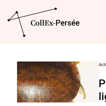
Act
P
l