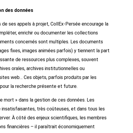
ion des données
ais de ses appels à projet, CollEx-Persée encourage la
ompléter, enrichir ou documenter les collections
cuments concernés sont multiples. Les documents
ages fixes, images animées parfois) y tiennent la part
croissante de ressources plus complexes, souvent
ives orales, archives institutionnelles ou
sites web… Ces objets, parfois produits par les
our la recherche présente et future.
le mort » dans la gestion de ces données. Les
 insatisfaisantes, très coûteuses, et dans tous les
rver. À côté des enjeux scientifiques, les membres
ns financières – il paraîtrait économiquement