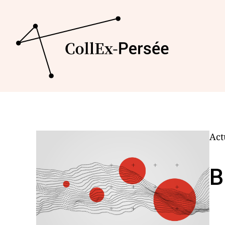
Act
B