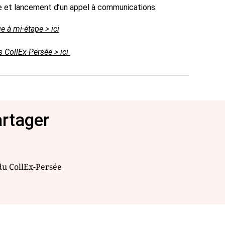
ique et lancement d’un appel à communications.
e à mi-étape > ici
s CollEx-Persée > ici
artager
 du CollEx-Persée