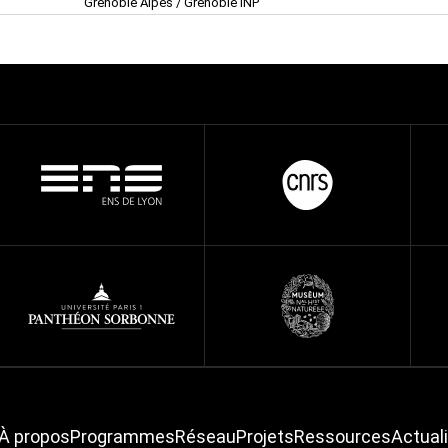
Grenoble Alpes / Grenoble INP
À propos
Programmes
Réseau
Projets
Ressources
Actual