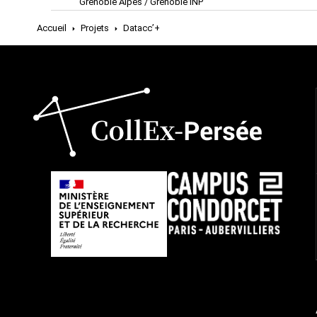
Grenoble Alpes / Grenoble INP
Accueil
Projets
Datacc’+