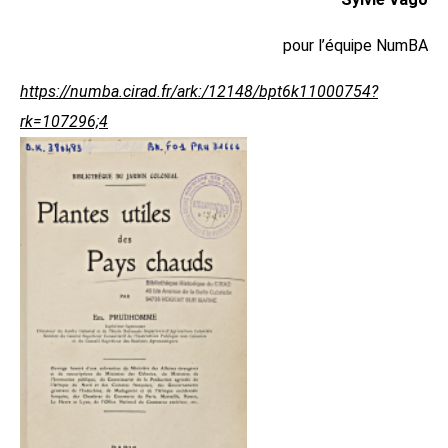
pour l’équipe NumBA
https://numba.cirad.fr/ark:/12148/bpt6k11000754?
rk=107296;4