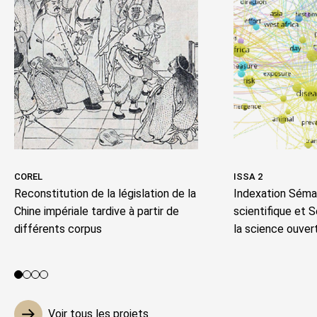
COREL
ISSA 2
Reconstitution de la législation de la
Indexation Séman
Chine impériale tardive à partir de
scientifique et 
différents corpus
la science ouver
Voir le projet 1
Voir le projet 2
Voir le projet 3
Voir le projet 4
Voir tous les projets