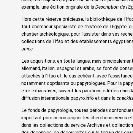
exemple, une édition originale de la
Description de l’E
Hors cette réserve précieuse, la bibliothèque de l’If
tout chercheur spécialiste de l’histoire de l’Egypte, q
chantier archéologique, pour l’assister dans ses rech
collections de l’Ifao et des établissements égyptiens
unica
.
Les acquisitions, en toute langue, mais principalement 
allemand, italien, espagnol et arabe, se font de cons
attachés à l’Ifao et, le cas échéant, avec l’assistanc
notamment coptisants ou papyrologues. Pour la papyro
être exhaustives, suivent les parutions éditées dans 
diffusion internationale papyro.info et dans la
checkli
Le fonds de papyrologie, toutes périodes confondues
important pour accompagner les chercheurs venus ét
dans les collections du service Archives et collections 
des décennies, de découvertes sur le terrain des chan