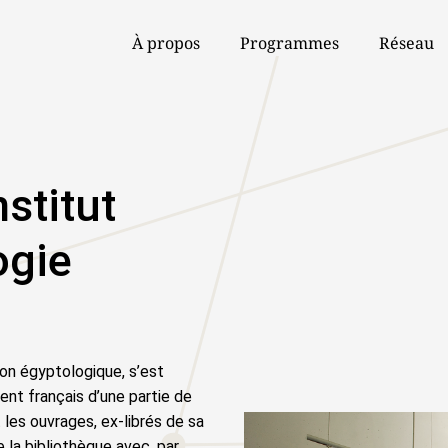
À propos
Programmes
Réseau
nstitut
ogie
on égyptologique, s’est
nt français d’une partie de
les ouvrages, ex-librés de sa
e la bibliothèque avec, par