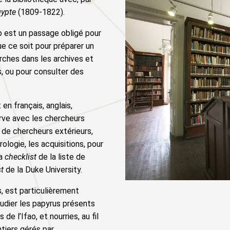
gypte
(1809-1822).
ao est un passage obligé pour
ue ce soit pour préparer un
erches dans les archives et
, ou pour consulter des
en français, anglais,
erve avec les chercheurs
e de chercheurs extérieurs,
logie, les acquisitions, pour
la
checklist
de la liste de
st
de la Duke University.
, est particulièrement
udier les papyrus présents
de l’Ifao, et nourries, au fil
tiers gérés par