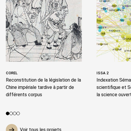
COREL
ISSA 2
Reconstitution de la législation de la
Indexation Séman
Chine impériale tardive à partir de
scientifique et 
différents corpus
la science ouver
Voir le projet 1
Voir le projet 2
Voir le projet 3
Voir le projet 4
Voir tous les projets