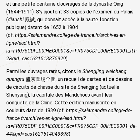
et une petite centaine d’ouvrages de la dynastie Qing
(1644-1911). S’y ajoutent 33 copies de l’examen du Palais
(
dianshi
殿試, qui donnait accès à la haute fonction
publique) datant de 1652 à 1904
(cf.
https://salamandre.college-de-france.fr/archives-en-
ligne/ead.html?
id=FR075CDF_00IHEC0001&c=FR075CDF_00IHEC0001_tt1-
2&qid=eas1621513875929
)
Parmi les ouvrages rares, citons le
Shengjing weichang
quangtu
盛京圍場全圖, un recueil de cartes et de dessins
de circuits de chasse du site de Shengjing (actuelle
Shenyang), la capitale des Mandchous avant leur
conquête de la Chine. Cette édition manuscrite en
couleurs date de 1839 (cf.
https://salamandre.college-de-
france.fr/archives-en-ligne/ead.html?
id=FR075CDF_00IHEC0001&c=FR075CDF_00IHEC0001_de-
44&qid=eas1621514043398
)