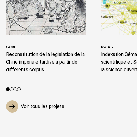
COREL
ISSA 2
Reconstitution de la législation de la
Indexation Séman
Chine impériale tardive à partir de
scientifique et 
différents corpus
la science ouver
Voir le projet 1
Voir le projet 2
Voir le projet 3
Voir le projet 4
Voir tous les projets