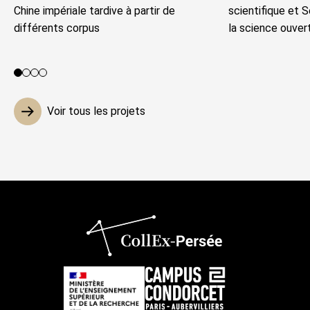
Chine impériale tardive à partir de
scientifique et 
différents corpus
la science ouver
Voir le projet 1
Voir le projet 2
Voir le projet 3
Voir le projet 4
Voir tous les projets