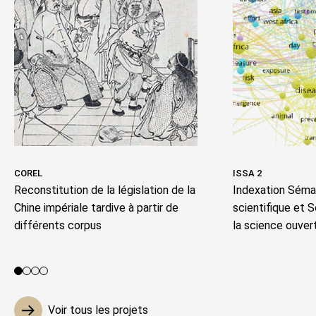
COREL
ISSA 2
Reconstitution de la législation de la
Indexation Séman
Chine impériale tardive à partir de
scientifique et 
différents corpus
la science ouver
Voir le projet 1
Voir le projet 2
Voir le projet 3
Voir le projet 4
Voir tous les projets