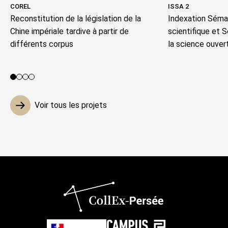
COREL
ISSA 2
Reconstitution de la législation de la
Indexation Séman
Chine impériale tardive à partir de
scientifique et 
différents corpus
la science ouver
Voir le projet 1
Voir le projet 2
Voir le projet 3
Voir le projet 4
Voir tous les projets