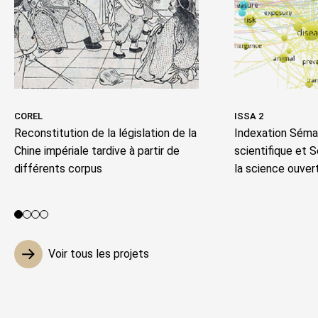
COREL
ISSA 2
Reconstitution de la législation de la
Indexation Séman
Chine impériale tardive à partir de
scientifique et 
différents corpus
la science ouver
Voir le projet 1
Voir le projet 2
Voir le projet 3
Voir le projet 4
Voir tous les projets