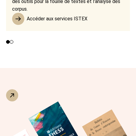
des outils pour la fouille de textes et l’analyse des
corpus.
Accéder aux services ISTEX
Contributeurs 1 et 2
Contributeur 3