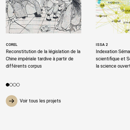
COREL
ISSA 2
Reconstitution de la législation de la
Indexation Séman
Chine impériale tardive à partir de
scientifique et 
différents corpus
la science ouver
Voir le projet 1
Voir le projet 2
Voir le projet 3
Voir le projet 4
Voir tous les projets