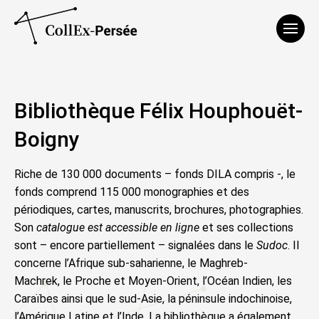
Affich
Bibliothèque Félix Houphouët-
Boigny
Riche de 130 000 documents – fonds DILA compris -, le
fonds comprend 115 000 monographies et des
périodiques, cartes, manuscrits, brochures, photographies.
Son
catalogue est accessible en ligne
et ses collections
sont – encore partiellement – signalées dans le
Sudoc
. Il
concerne l’
Afrique
sub-saharienne, le
Maghreb-
Machrek,
le Proche et Moyen-Orient, l’Océan Indien, les
Caraïbes
ainsi que le
sud-Asie
, la
péninsule indochinoise,
l’Amérique Latine
et l’
Inde
. La bibliothèque a également