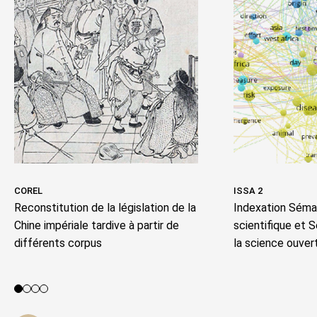
COREL
ISSA 2
Reconstitution de la législation de la
Indexation Séman
Chine impériale tardive à partir de
scientifique et 
différents corpus
la science ouver
Voir le projet 1
Voir le projet 2
Voir le projet 3
Voir le projet 4