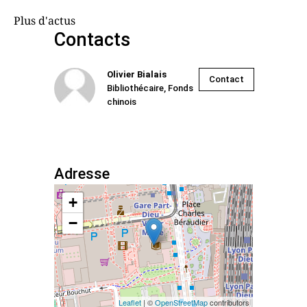
Plus d'actus
Contacts
Olivier Bialais
Contact
Bibliothécaire, Fonds
chinois
Adresse
+
−
Leaflet
| ©
OpenStreetMap
contributors