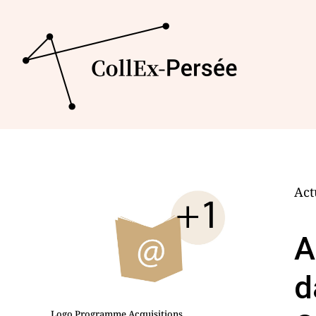
Act
A
d
Logo Programme Acquisitions