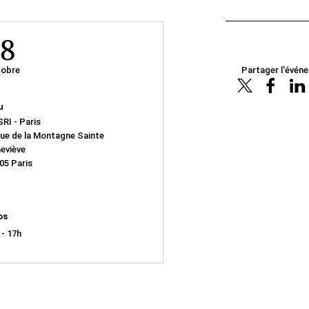
8
obre
Partager l'évén
u
RI - Paris
rue de la Montagne Sainte
eviève
05 Paris
os
 - 17h