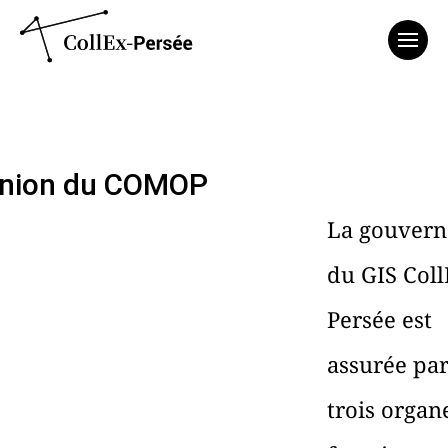
Affich
nion du COMOP
La gouvern
du GIS Coll
Persée est
assurée pa
trois organ