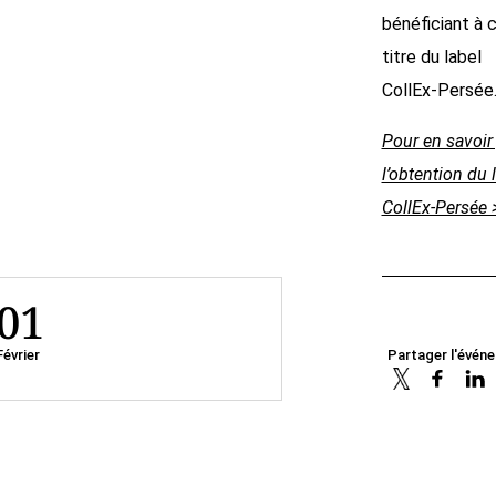
bénéficiant à 
titre du label
CollEx-Persée
Pour en savoir
l’obtention du 
CollEx-Persée >
01
Février
Partager l'évén