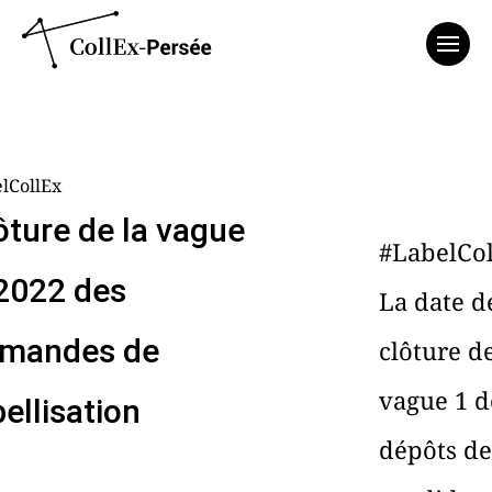
Affich
lCollEx
ôture de la vague
#LabelCo
2022 des
La date d
mandes de
clôture de
vague 1 d
bellisation
dépôts de