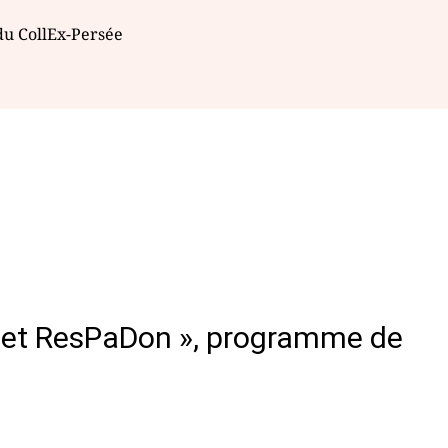
 du CollEx-Persée
rojet ResPaDon », programme de