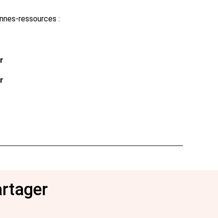
nnes-ressources :
r
r
artager