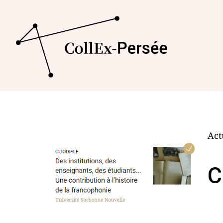
Act
C