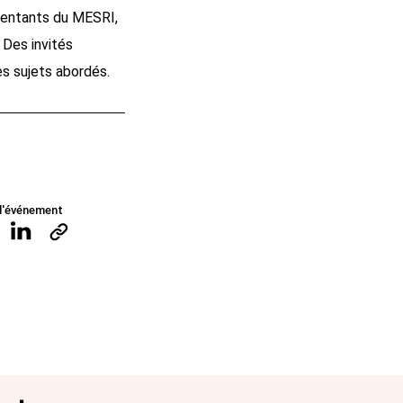
ésentants du MESRI,
 Des invités
es sujets abordés.
l'événement