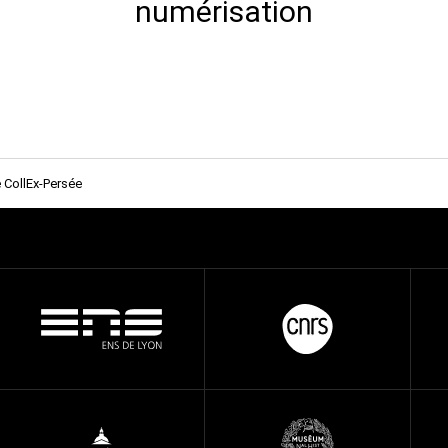
numérisation
 CollEx-Persée