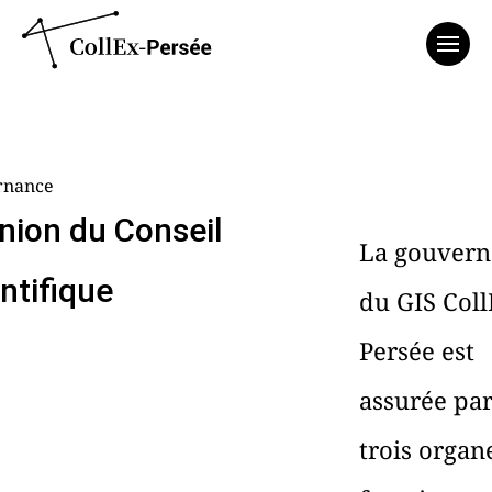
Affich
rnance
nion du Conseil
La gouvern
ntifique
du GIS Coll
Persée est
assurée pa
trois organ