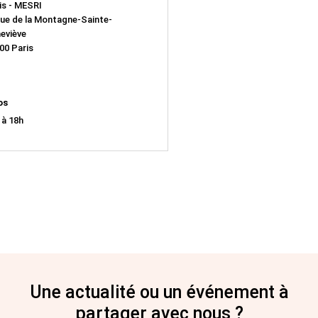
is - MESRI
rue de la Montagne-Sainte-
eviève
00 Paris
os
 à 18h
Une actualité ou un événement à
partager avec nous ?