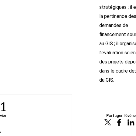
stratégiques ; il
la pertinence de
demandes de
financement sou
au GIS ; il organis
l’évaluation scien
des projets dép
dans le cadre de
du GIS.
1
vier
Partager l'évén
u