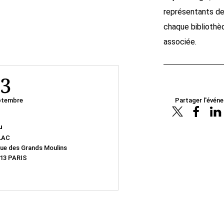
représentants d
chaque bibliothè
associée.
3
ptembre
Partager l'évén
u
LAC
rue des Grands Moulins
13 PARIS