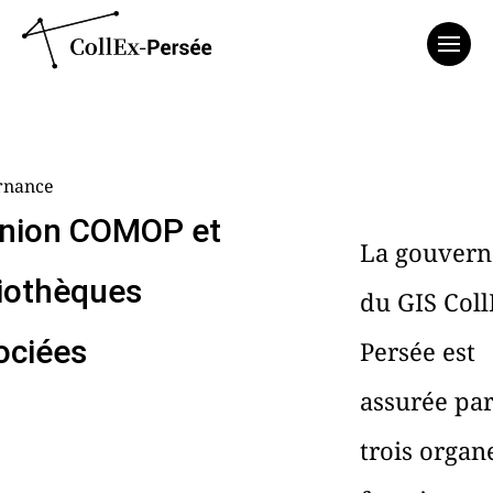
Affich
rnance
nion COMOP et
La gouvern
liothèques
du GIS Coll
ociées
Persée est
assurée pa
trois organ