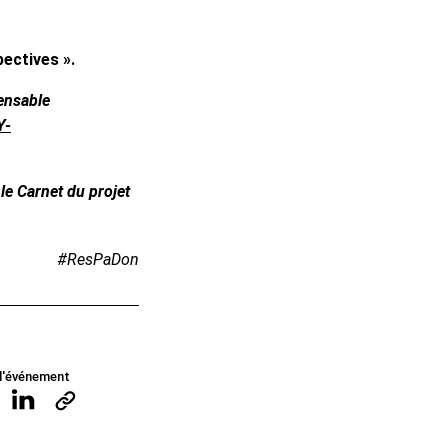
ectives ».
pensable
Y-
 le Carnet du projet
#ResPaDon
l'événement