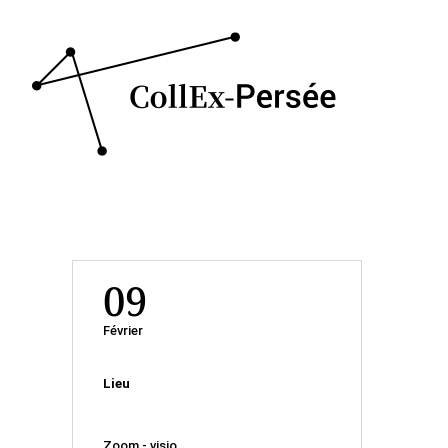
09
Février
Lieu
Zoom - visio