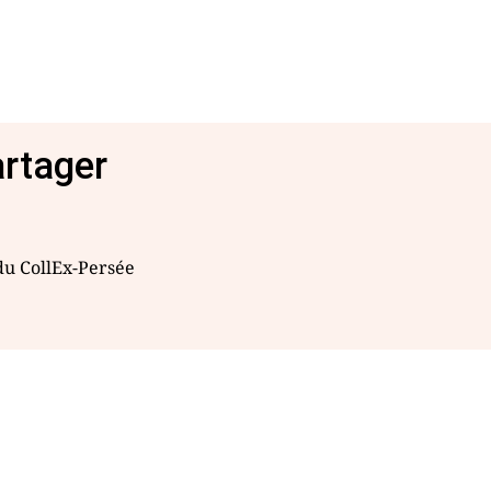
artager
 du CollEx-Persée