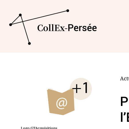
Act
P
l
Logo GTAcquisitions