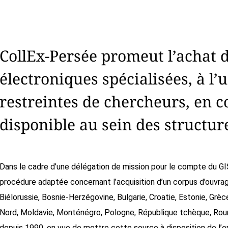
CollEx-Persée promeut l’achat 
électroniques spécialisées, à 
restreintes de chercheurs, en c
disponible au sein des structu
Dans le cadre d’une délégation de mission pour le compte du GIS
procédure adaptée concernant l’acquisition d’un corpus d’ouvra
Biélorussie, Bosnie-Herzégovine, Bulgarie, Croatie, Estonie, Grè
Nord, Moldavie, Monténégro, Pologne, République tchèque, Rouma
depuis 1990, en vue de mettre cette source à disposition de 