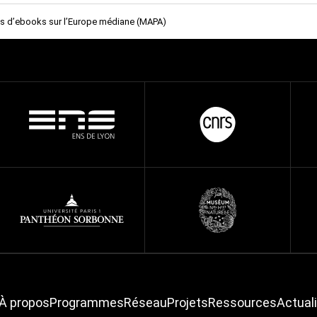
pus d’ebooks sur l’Europe médiane (MAPA)
À propos
Programmes
Réseau
Projets
Ressources
Actual