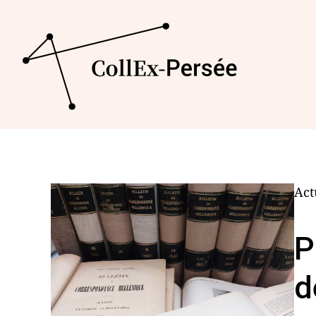
Act
P
d