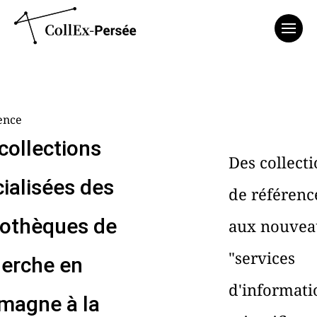
Affich
ence
collections
Des collect
ialisées des
de référenc
iothèques de
aux nouvea
"services
herche en
d'informati
magne à la