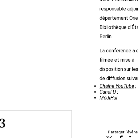
responsable adjoi
département Orie
Bibliothèque d’Ét
Berlin.
La conférence a 
filmée et mise à
disposition sur le
de diffusion suiva
Chaîne YouTube
;
Canal U
;
MédiHal
3
Partager l'évén