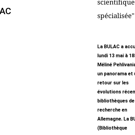
scientifique
AC
spécialisée"
La BULAC a accuei
lundi 13 mai à 18
Méliné Pehlivani
un panorama et 
retour sur les
évolutions réce
bibliothèques de
recherche en
Allemagne. La 
(Bibliothèque