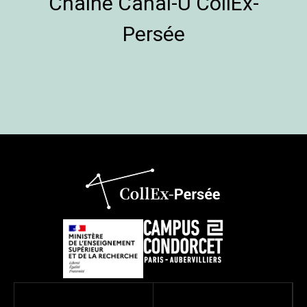
Chaîne Canal-U CollEx-
Persée