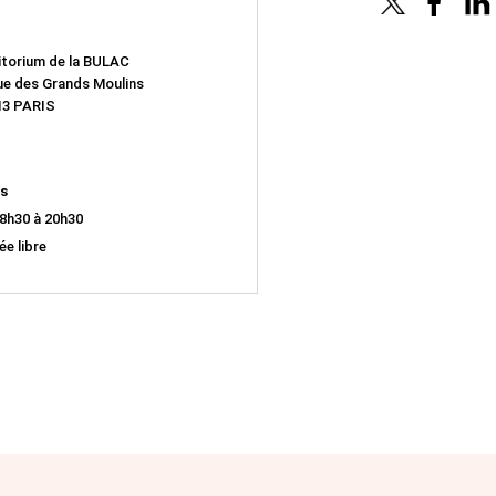
u
torium de la BULAC
ue des Grands Moulins
13 PARIS
os
8h30 à 20h30
ée libre