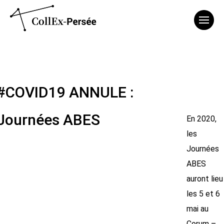
Affich
#COVID19 ANNULE :
Journées ABES
En 2020,
les
Journées
ABES
auront lieu
les 5 et 6
mai au
Corum –