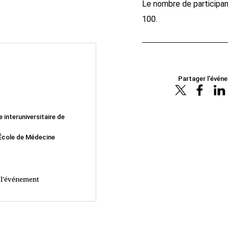
Le nombre de participant
100.
Partager l'évén
 interuniversitaire de
'École de Médecine
à l'événement