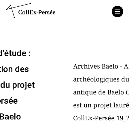
Affich
’étude :
Archives Baelo - A
tion des
archéologiques du
 du projet
antique de Baelo (
ersée
est un projet laur
 Baelo
CollEx-Persée 19_2