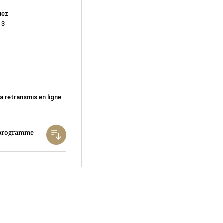
uez
 3
a retransmis en ligne
e programme