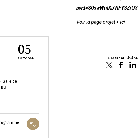
pwd=S0swWnlXbVlFY3ZrQ
Voir la page-projet > ici
05
Octobre
Partager l'évén
 Salle de
a BU
 programme