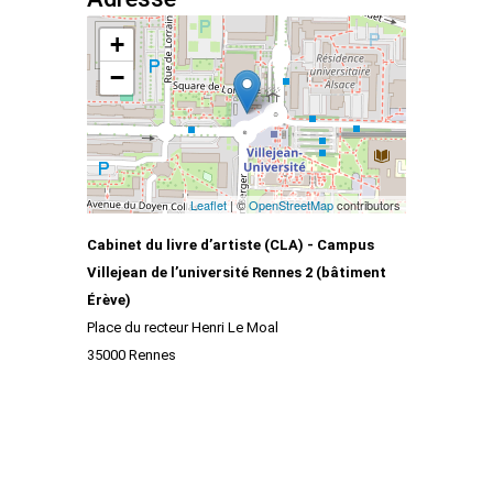
+
−
Leaflet
| ©
OpenStreetMap
contributors
Cabinet du livre d’artiste (CLA) - Campus
Villejean de l’université Rennes 2 (bâtiment
Érève)
Place du recteur Henri Le Moal
35000 Rennes